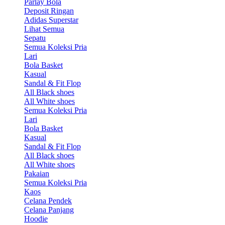
Parlay Bola
Deposit Ringan
Adidas Superstar
Lihat Semua
Sepatu
Semua Koleksi Pria
Lari
Bola Basket
Kasual
Sandal & Fit Flop
All Black shoes
All White shoes
Semua Koleksi Pria
Lari
Bola Basket
Kasual
Sandal & Fit Flop
All Black shoes
All White shoes
Pakaian
Semua Koleksi Pria
Kaos
Celana Pendek
Celana Panjang
Hoodie