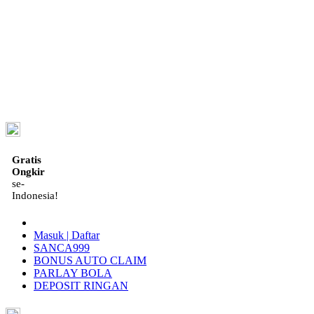
ID
Gratis
Ongkir
se-
Indonesia!
Masuk | Daftar
SANCA999
BONUS AUTO CLAIM
PARLAY BOLA
DEPOSIT RINGAN