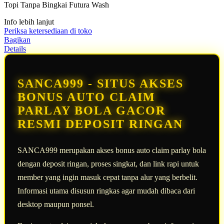
Topi Tanpa Bingkai Futura Wash
bintang,
nilai
Info lebih lanjut
rating
rata-
Periksa ketersediaan di toko
rata.
Bagikan
Read
Details
13
Reviews.
Tautan
halaman
SANCA999 - SITUS AKSES
yang
sama.
BONUS AUTO CLAIM
PARLAY BOLA GACOR
RESMI DEPOSIT RINGAN
SANCA999 merupakan akses bonus auto claim parlay bola
dengan deposit ringan, proses singkat, dan link rapi untuk
member yang ingin masuk cepat tanpa alur yang berbelit.
Informasi utama disusun ringkas agar mudah dibaca dari
desktop maupun ponsel.