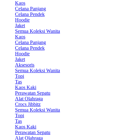
Kaos
Celana Panjang
Celana Pendek
Hoodie
Jaket
Semua Koleksi Wanita
Kaos
Celana Panjang
Celana Pendek
Hoodie
Jaket
Aksesoris
Semua Koleksi Wanita
Topi
Tas
Kaos Kaki
Perawatan Sepatu
Alat Olahraga
Crocs Jibbitz
Semua Koleksi Wanita
Topi
Tas
Kaos Kaki
Perawatan Sepatu
Alat Olahraga