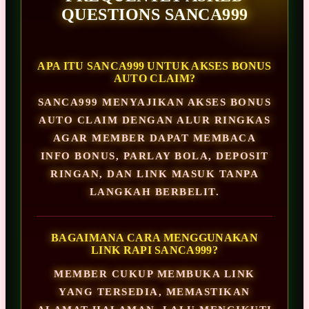
QUESTIONS SANCA999
APA ITU SANCA999 UNTUK AKSES BONUS
AUTO CLAIM?
SANCA999 MENYAJIKAN AKSES BONUS
AUTO CLAIM DENGAN ALUR RINGKAS
AGAR MEMBER DAPAT MEMBACA
INFO BONUS, PARLAY BOLA, DEPOSIT
RINGAN, DAN LINK MASUK TANPA
LANGKAH BERBELIT.
BAGAIMANA CARA MENGGUNAKAN
LINK RAPI SANCA999?
MEMBER CUKUP MEMBUKA LINK
YANG TERSEDIA, MEMASTIKAN