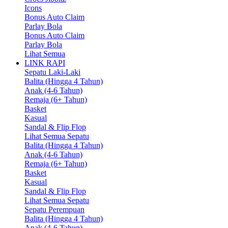
Icons
Bonus Auto Claim
Parlay Bola
Bonus Auto Claim
Parlay Bola
Lihat Semua
LINK RAPI
Sepatu Laki-Laki
Balita (Hingga 4 Tahun)
Anak (4-6 Tahun)
Remaja (6+ Tahun)
Basket
Kasual
Sandal & Flip Flop
Lihat Semua Sepatu
Balita (Hingga 4 Tahun)
Anak (4-6 Tahun)
Remaja (6+ Tahun)
Basket
Kasual
Sandal & Flip Flop
Lihat Semua Sepatu
Sepatu Perempuan
Balita (Hingga 4 Tahun)
Anak (4-6 Tahun)