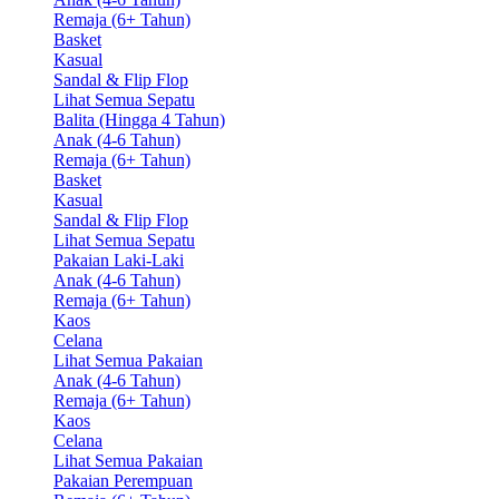
Remaja (6+ Tahun)
Basket
Kasual
Sandal & Flip Flop
Lihat Semua Sepatu
Balita (Hingga 4 Tahun)
Anak (4-6 Tahun)
Remaja (6+ Tahun)
Basket
Kasual
Sandal & Flip Flop
Lihat Semua Sepatu
Pakaian Laki-Laki
Anak (4-6 Tahun)
Remaja (6+ Tahun)
Kaos
Celana
Lihat Semua Pakaian
Anak (4-6 Tahun)
Remaja (6+ Tahun)
Kaos
Celana
Lihat Semua Pakaian
Pakaian Perempuan