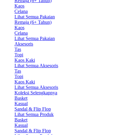
Remaja (6+ Tahun)
Kaos
Celana
Lihat Semua Pakaian
Remaja (6+ Tahun)
Kaos
Celana
Lihat Semua Pakaian
Aksesoris
Tas
Topi
Kaos Kaki
Lihat Semua Aksesoris
Tas
Topi
Kaos Kaki
Lihat Semua Aksesoris
Koleksi Selengkapnya
Basket
Kasual
Sandal & Flip Flop
Lihat Semua Produk
Basket
Kasual
Sandal & Flip Flop