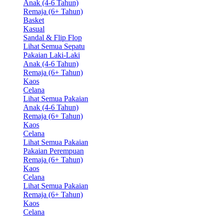
Anak (4-6 Tahun)
Remaja (6+ Tahun)
Basket
Kasual
Sandal & Flip Flop
Lihat Semua Sepatu
Pakaian Laki-Laki
Anak (4-6 Tahun)
Remaja (6+ Tahun)
Kaos
Celana
Lihat Semua Pakaian
Anak (4-6 Tahun)
Remaja (6+ Tahun)
Kaos
Celana
Lihat Semua Pakaian
Pakaian Perempuan
Remaja (6+ Tahun)
Kaos
Celana
Lihat Semua Pakaian
Remaja (6+ Tahun)
Kaos
Celana