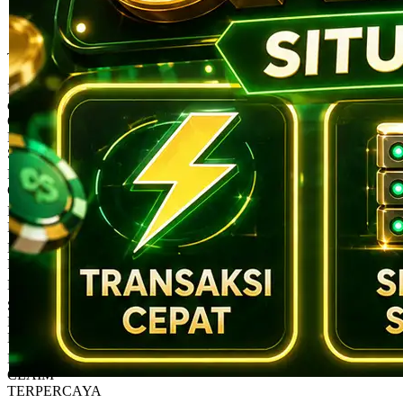
4.9
(995.771)
Tulis ulasan
4.5
dari
5
Topi Tanpa Bingkai Futura Wash
bintang,
nilai
Info lebih lanjut
rating
rata-
dalam stok
rata.
Only
%1
left
Read
HT OFFICIAL
13
SANCA999
Reviews.
BONUS AUTO
Tautan
halaman
CLAIM
yang
PARLAY
sama.
BOLA
DEPOSIT
RINGAN
LINK RAPI
SITUS
PARLAY
BOLA
BONUS AUTO
CLAIM
TERPERCAYA