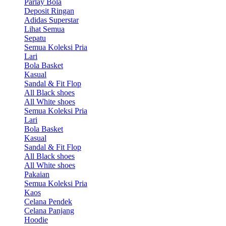
Parlay Bola
Deposit Ringan
Adidas Superstar
Lihat Semua
Sepatu
Semua Koleksi Pria
Lari
Bola Basket
Kasual
Sandal & Fit Flop
All Black shoes
All White shoes
Semua Koleksi Pria
Lari
Bola Basket
Kasual
Sandal & Fit Flop
All Black shoes
All White shoes
Pakaian
Semua Koleksi Pria
Kaos
Celana Pendek
Celana Panjang
Hoodie