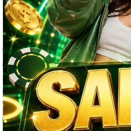
Skip to the beginning of the images gallery
SANCA999
Sanca999 - Situs Akses Bonus
Auto Claim Parlay Bola Gacor
Resmi Deposit Ringan
DRAGON TIGER
|
2514-H1N03621452
Rp. 10.000