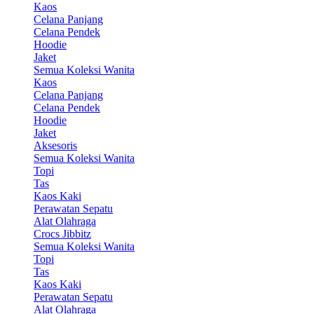
Kaos
Celana Panjang
Celana Pendek
Hoodie
Jaket
Semua Koleksi Wanita
Kaos
Celana Panjang
Celana Pendek
Hoodie
Jaket
Aksesoris
Semua Koleksi Wanita
Topi
Tas
Kaos Kaki
Perawatan Sepatu
Alat Olahraga
Crocs Jibbitz
Semua Koleksi Wanita
Topi
Tas
Kaos Kaki
Perawatan Sepatu
Alat Olahraga