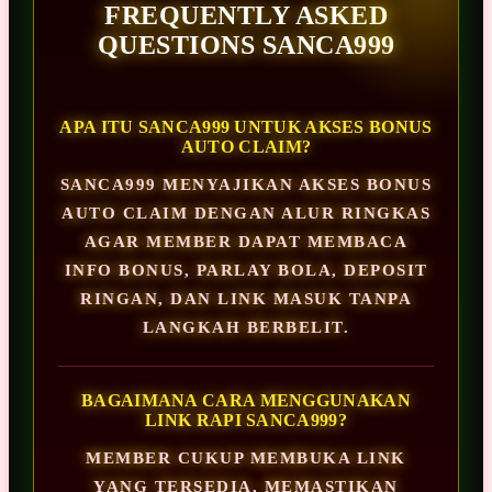
FREQUENTLY ASKED
QUESTIONS SANCA999
APA ITU SANCA999 UNTUK AKSES BONUS
AUTO CLAIM?
SANCA999 MENYAJIKAN AKSES BONUS
AUTO CLAIM DENGAN ALUR RINGKAS
AGAR MEMBER DAPAT MEMBACA
INFO BONUS, PARLAY BOLA, DEPOSIT
RINGAN, DAN LINK MASUK TANPA
LANGKAH BERBELIT.
BAGAIMANA CARA MENGGUNAKAN
LINK RAPI SANCA999?
MEMBER CUKUP MEMBUKA LINK
YANG TERSEDIA, MEMASTIKAN