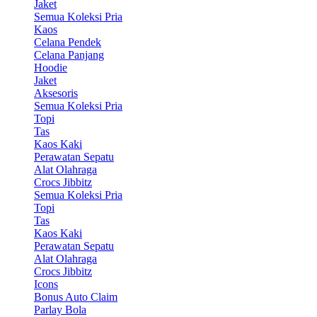
Jaket
Semua Koleksi Pria
Kaos
Celana Pendek
Celana Panjang
Hoodie
Jaket
Aksesoris
Semua Koleksi Pria
Topi
Tas
Kaos Kaki
Perawatan Sepatu
Alat Olahraga
Crocs Jibbitz
Semua Koleksi Pria
Topi
Tas
Kaos Kaki
Perawatan Sepatu
Alat Olahraga
Crocs Jibbitz
Icons
Bonus Auto Claim
Parlay Bola