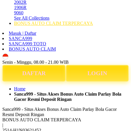
2002R
1906R
9060
See All Collections
BONUS AUTO CLAIM TERPERCAYA
Masuk | Daftar
SANCA999
SANCA999 TOTO
BONUS AUTO CLAIM
ID
Senin - Minggu, 08.00 - 21.00 WIB
DAFTAR
LOGIN
Home
Sanca999 - Situs Akses Bonus Auto Claim Parlay Bola
Gacor Resmi Deposit Ringan
Sanca999 - Situs Akses Bonus Auto Claim Parlay Bola Gacor
Resmi Deposit Ringan
BONUS AUTO CLAIM TERPERCAYA
|
2514-H1N03621452