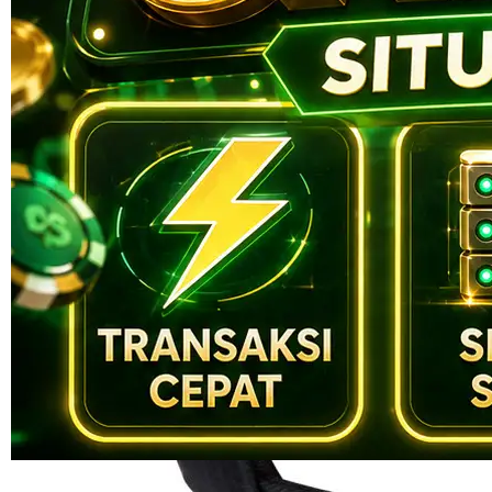
4.9
(995.771)
Tulis ulasan
4.5
dari
5
Topi Tanpa Bingkai Futura Wash
bintang,
nilai
Info lebih lanjut
rating
rata-
dalam stok
rata.
Only
%1
left
Read
HT OFFICIAL
13
SANCA999
Reviews.
BONUS AUTO
Tautan
halaman
CLAIM
yang
PARLAY
sama.
BOLA
DEPOSIT
RINGAN
LINK RAPI
SITUS
PARLAY
BOLA
BONUS AUTO
CLAIM
TERPERCAYA