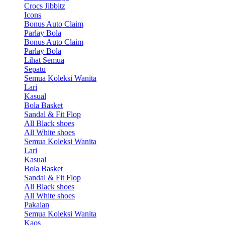
Crocs Jibbitz
Icons
Bonus Auto Claim
Parlay Bola
Bonus Auto Claim
Parlay Bola
Lihat Semua
Sepatu
Semua Koleksi Wanita
Lari
Kasual
Bola Basket
Sandal & Fit Flop
All Black shoes
All White shoes
Semua Koleksi Wanita
Lari
Kasual
Bola Basket
Sandal & Fit Flop
All Black shoes
All White shoes
Pakaian
Semua Koleksi Wanita
Kaos