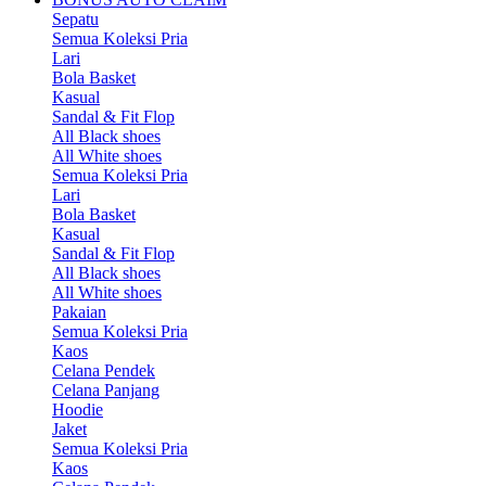
Sepatu
Semua Koleksi Pria
Lari
Bola Basket
Kasual
Sandal & Fit Flop
All Black shoes
All White shoes
Semua Koleksi Pria
Lari
Bola Basket
Kasual
Sandal & Fit Flop
All Black shoes
All White shoes
Pakaian
Semua Koleksi Pria
Kaos
Celana Pendek
Celana Panjang
Hoodie
Jaket
Semua Koleksi Pria
Kaos