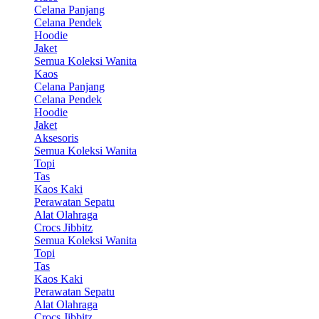
Celana Panjang
Celana Pendek
Hoodie
Jaket
Semua Koleksi Wanita
Kaos
Celana Panjang
Celana Pendek
Hoodie
Jaket
Aksesoris
Semua Koleksi Wanita
Topi
Tas
Kaos Kaki
Perawatan Sepatu
Alat Olahraga
Crocs Jibbitz
Semua Koleksi Wanita
Topi
Tas
Kaos Kaki
Perawatan Sepatu
Alat Olahraga
Crocs Jibbitz