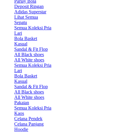
Parlay Bola
Deposit Ringan
Adidas Superstar
Lihat Semua
Sepatu
Semua Koleksi Pria
Lari
Bola Basket
Kasual
Sandal & Fit Flop
All Black shoes
All White shoes
Semua Koleksi Pria
Lari
Bola Basket
Kasual
Sandal & Fit Flop
All Black shoes
All White shoes
Pakaian
Semua Koleksi Pria
Kaos
Celana Pendek
Celana Panjang
Hoodie