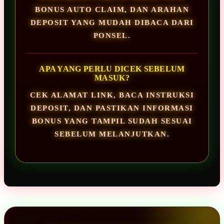
BONUS AUTO CLAIM, DAN ARAHAN
DEPOSIT YANG MUDAH DIBACA DARI
PONSEL.
APA YANG PERLU DICEK SEBELUM
MASUK?
CEK ALAMAT LINK, BACA INSTRUKSI
DEPOSIT, DAN PASTIKAN INFORMASI
BONUS YANG TAMPIL SUDAH SESUAI
SEBELUM MELANJUTKAN.