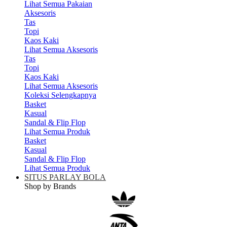
Lihat Semua Pakaian
Aksesoris
Tas
Topi
Kaos Kaki
Lihat Semua Aksesoris
Tas
Topi
Kaos Kaki
Lihat Semua Aksesoris
Koleksi Selengkapnya
Basket
Kasual
Sandal & Flip Flop
Lihat Semua Produk
Basket
Kasual
Sandal & Flip Flop
Lihat Semua Produk
SITUS PARLAY BOLA
Shop by Brands