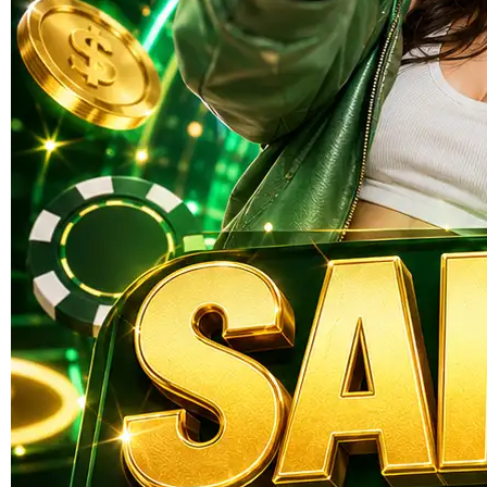
Skip to the beginning of the images gallery
SANCA999
Sanca999 - Situs Akses Bonus
Auto Claim Parlay Bola Gacor
Resmi Deposit Ringan
DRAGON TIGER
|
2514-H1N03621452
Rp. 10.000